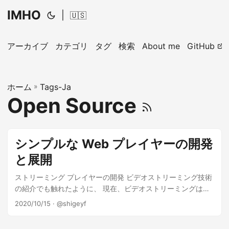
IMHO
|
🇺🇸
アーカイブ
カテゴリ
タグ
検索
About me
GitHub
ホーム
»
Tags-Ja
Open Source
シンプルな Web プレイヤーの開発
と展開
ストリーミング プレイヤーの開発 ビデオストリーミング技術
の紹介でも触れたように、 現在、ビデオストリーミングは
Web 技術との親和性が高く、ストリーミングビデオは Web
2020/10/15
· @shigeyf
ブラウザー上で、 JavaScript を使って開発されたプレイヤー
で再生することができるようになっています。 普及している2