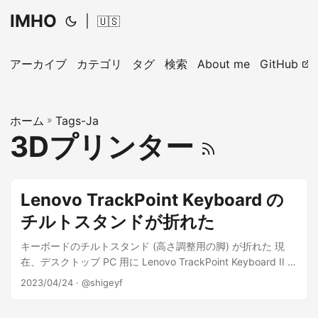
IMHO
|
🇺🇸
アーカイブ
カテゴリ
タグ
検索
About me
GitHub
ホーム
»
Tags-Ja
3Dプリンター
Lenovo TrackPoint Keyboard の
チルトスタンドが折れた
キーボードのチルトスタンド (高さ調整用の脚) が折れた 現
在、デスクトップ PC 用に Lenovo TrackPoint Keyboard II を
使っています。 購入してから約3年になりますが、結構使い
2023/04/24
· @shigeyf
勝手がよくお気に入りのキーボードです。 Lenovo ThinkPad
特有のトラックポイントがついている (キーボード・マウスが